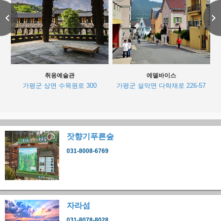
취옹예술관
에델바이스
가평군 상면 수목원로 300
가평군 설악면 다락재로 226-57
잣향기푸른숲
031-8008-6769
자라섬
031-8078-8028