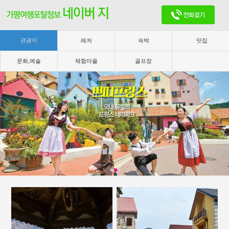
관광지
레저
숙박
맛집
문화,예술
체험마을
골프장